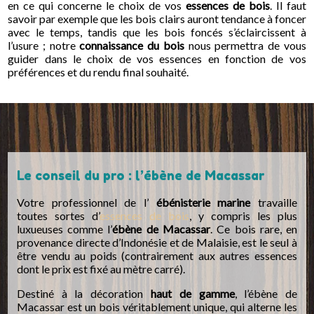
en ce qui concerne le choix de vos
essences de bois
. Il faut
savoir par exemple que les bois clairs auront tendance à foncer
avec le temps, tandis que les bois foncés s’éclaircissent à
l’usure ; notre
connaissance du bois
nous permettra de vous
guider dans le choix de vos essences en fonction de vos
préférences et du rendu final souhaité.
Le conseil du pro : l’ébène de Macassar
Votre professionnel de l’
ébénisterie marine
travaille
toutes sortes d’
essences de bois
, y compris les plus
luxueuses comme l’
ébène de Macassar
. Ce bois rare, en
provenance directe d’Indonésie et de Malaisie, est le seul à
être vendu au poids (contrairement aux autres essences
dont le prix est fixé au mètre carré).
Destiné à la décoration
haut de gamme
, l’ébène de
Macassar est un bois véritablement unique, qui alterne les